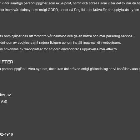
r vi för samtliga personuppgifter som ex. e-post, namn och adress som vi tar del av när du h
ter inom vårt datasystem enligt GDPR, under så lång tid som krävs för att uppfylla de syften 
 som hjälper oss att förbättra vår hemsida och ge en bättre och mer personlig service.
ndningen av cookies samt radera tidigare genom inställningarna i din webbläsare.
an användas av webbplatser för att göra användarens upplevelse mer effektiv.
IFTER
personuppgifter i våra system, dock kan det krävas enligt gällande lag att vi behåller vissa pe
ivs av:
s AB)
02-4919