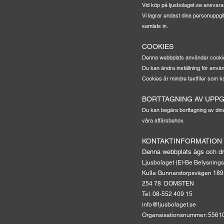
Vid köp på ljusbolaget.se ansvara
Vi lagrar endast dina personuppgif
samlats in.
COOKIES
Denna webbplats använder cookies
Du kan ändra inställning för anvä
Cookies är mindre textfiler som k
BORTTAGNING AV UPPG
Du kan begära borttagning av dina 
våra affärsbehov.
KONTAKTINFORMATION
Denna webbplats ägs och dr
Ljusbolaget (El-Be Belysning
Kulla Gunnarstorpsvägen 189
254 78 DOMSTEN
Tel. 08-552 409 15
info@ljusbolaget.se
Organsisationsnummer: 5561