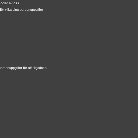
andlar av oss.
för vilka dina personuppgifter
rsonuppgifter för att tillgodose