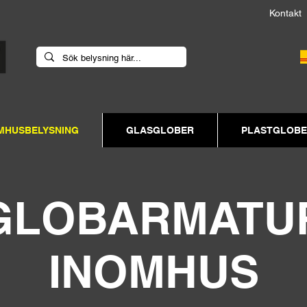
Kont
MHUSBELYSNING
GLASGLOBER
PLASTGLOB
GLOBARMATU
INOMHUS