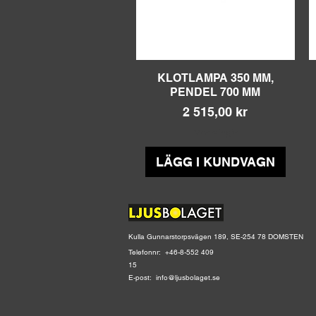
KLOTLAMPA 350 MM,
Snabbvisning
PENDEL 700 MM
Pris
2 515,00 kr
Moms ingår
LÄGG I KUNDVAGN
Kulla Gunnarstorpsvägen 189, SE-254 78 DOMSTEN
Telefonnr: +46-8-552 409
15
E-post:
info@ljusbolaget.se