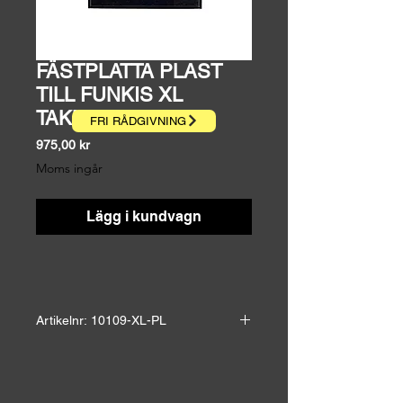
FÄSTPLATTA PLAST
TILL FUNKIS XL
TAKMODELL
FRI RÅDGIVNING
Pris
975,00 kr
Moms ingår
Lägg i kundvagn
Artikelnr: 10109-XL-PL
Fästplatta plast till Funkis XL
takmodell