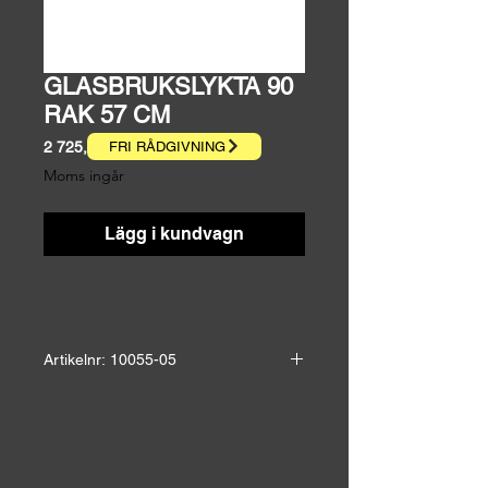
GLASBRUKSLYKTA 90
RAK 57 CM
Pris
2 725,00 kr
FRI RÅDGIVNING
Moms ingår
Lägg i kundvagn
Artikelnr: 10055-05
Höjd: 28,0 cm
Bredd: 10,0 cm
Ut vägg: 57,0 cm