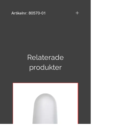
Artikelnr: 80570-01
HÖRNFÄSTE TILL RETRO 70-TAL
Mått:
Höjd: mm
Bredd: mm
Djup: mm
Vikt: kg
Relaterade
Material: Smide
produkter
Färg: Svart
Pris: På förfrågan