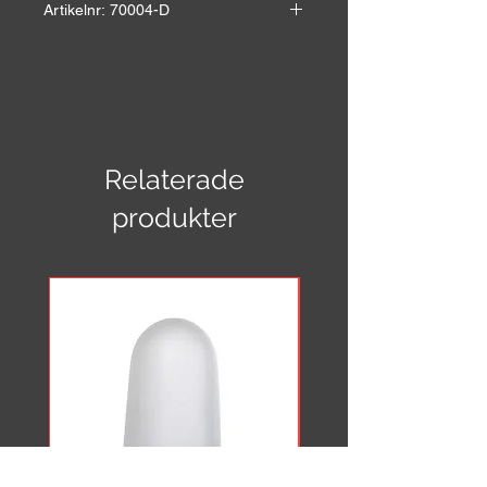
Artikelnr: 70004-D
Självhäftande plastbokstav för inom
och utomhusbruk.
E-nr: 7705971
Höjd: 9 cm
Bredd: 4,5 cm
Relaterade
produkter