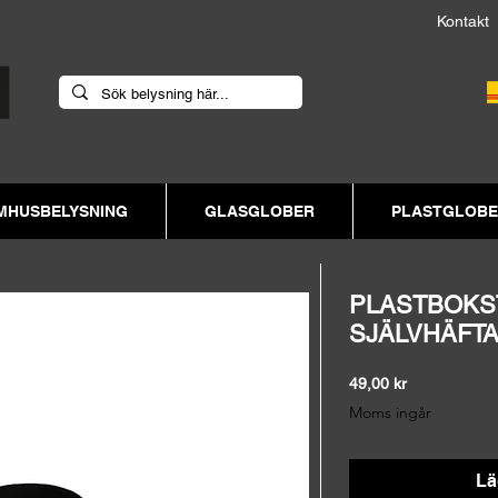
Kont
MHUSBELYSNING
GLASGLOBER
PLASTGLOB
PLASTBOKS
SJÄLVHÄFT
Pris
49,00 kr
Moms ingår
Lä