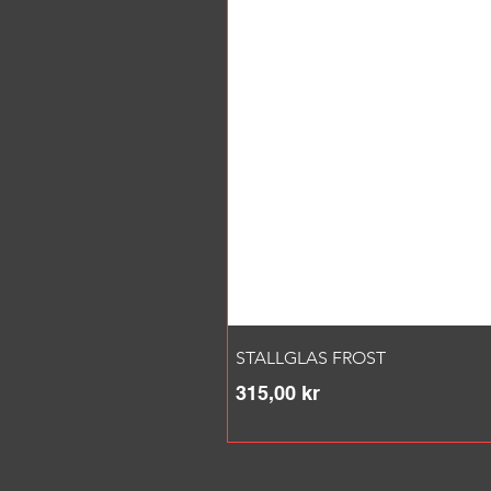
STALLGLAS FROST
Pris
315,00 kr
Moms ingår