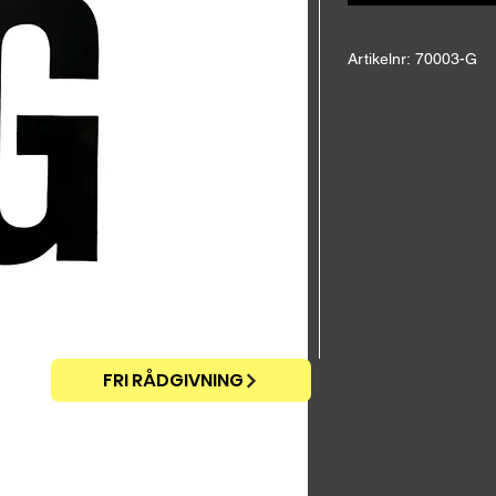
Artikelnr: 70003-G
Självhäftande plastb
E-nr: 7719976
Höjd: 9 cm
Bredd: 4 cm
FRI RÅDGIVNING