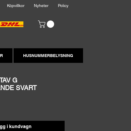
akt
Köpvillkor
Nyheter
Policy
ER
HUSNUMMERBELYSNING
TAV G
ANDE SVART
gg i kundvagn