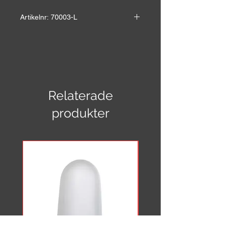
Artikelnr: 70003-L
Självhäftande plastbokstav för inom
och utomhusbruk.
E-nr: 7719981
Höjd: 9 cm
Bredd: 4,1 cm
Relaterade
produkter