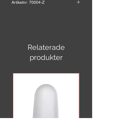
Artikelnr: 70004-Z
Självhäftande plastbokstav för inom
och utomhusbruk.
E-nr: 7705993
Höjd: 9 cm
Bredd: 4,5 cm
Relaterade
produkter