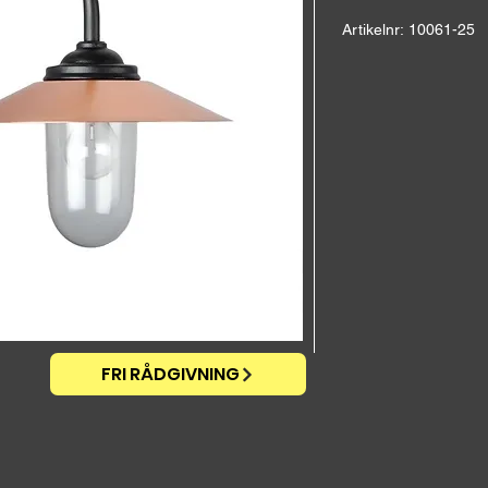
Artikelnr: 10061-25
Höjd: 35,0 cm
Bredd: 30,0 cm
Ut vägg: 48,0 cm
Vikt: 3,5 kg
Arm: Gjutjärn
Skärm: Koppar, obeh
Glas: Stall klart
CE-godkänd, IP 44
FRI RÅDGIVNING