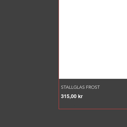
STALLGLAS FROST
Pris
315,00 kr
Moms ingår