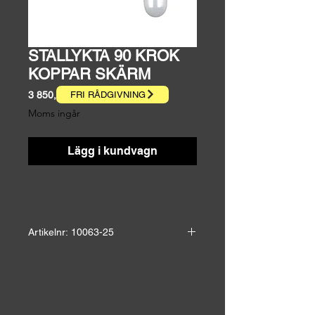
STALLYKTA 90 KROK
KOPPAR SKÄRM
Pris
3 850,00 kr
FRI RÅDGIVNING
Moms ingår
Lägg i kundvagn
Artikelnr: 10063-25
Höjd: 36,0 cm
Bredd: 30,0 cm
Ut vägg: 63,0 cm