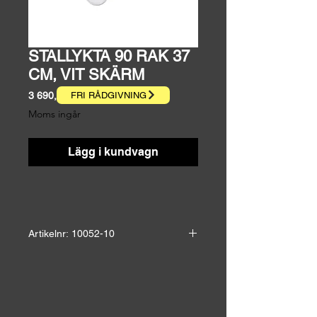
STALLYKTA 90 RAK 37
CM, VIT SKÄRM
Pris
3 690,00 kr
FRI RÅDGIVNING
Moms ingår
Lägg i kundvagn
Artikelnr: 10052-10
Höjd: 28,0 cm
Bredd: 30,0 cm
Ut vägg: 37,0 cm