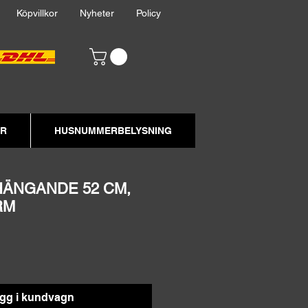
akt
Köpvillkor
Nyheter
Policy
ER
HUSNUMMERBELYSNING
HÄNGANDE 52 CM,
RM
gg i kundvagn