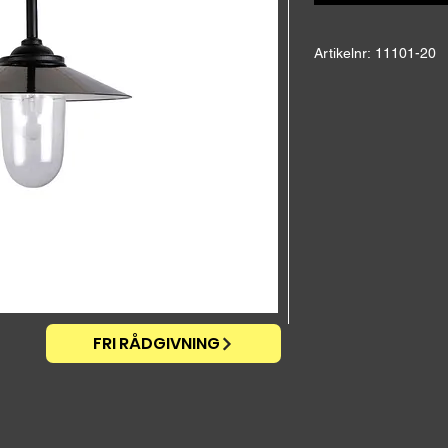
Artikelnr: 11101-20
"Skollampa"
Höjd: 52,0 cm
Bredd: 30,0 cm
Vikt: 3,5 kg
Arm: Gjutjärn
Skärm: Emaljerad sva
insidan med svart ka
Glas: Stall klart
Fästplatta: Liten i fu
12,0 cm, djup 2,0 cm
CE-godkänd, IP 44
FRI RÅDGIVNING