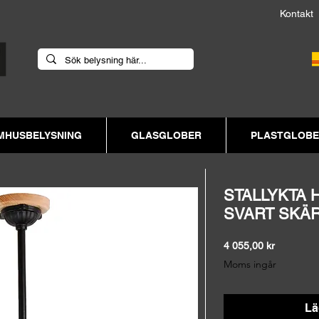
Kont
MHUSBELYSNING
GLASGLOBER
PLASTGLOB
STALLYKTA 
SVART SKÄ
Pris
4 055,00 kr
Moms ingår
Lä