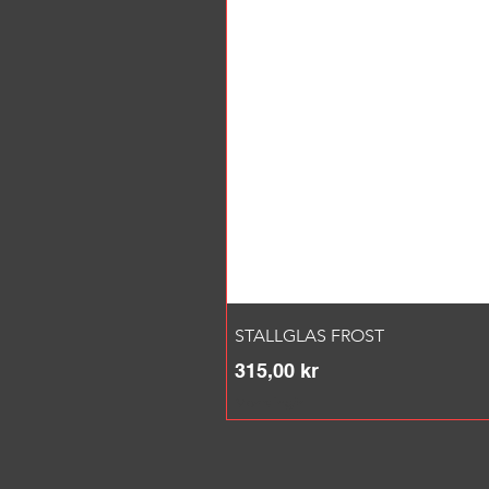
STALLGLAS FROST
Pris
315,00 kr
Moms ingår