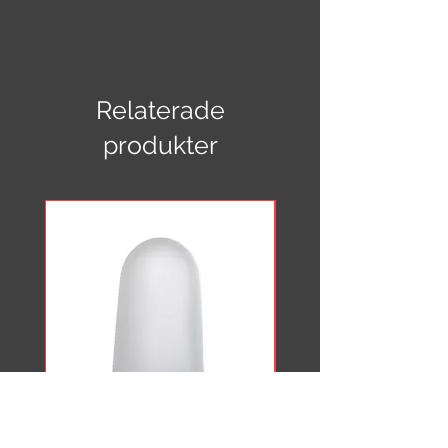
"Skollampa"
Höjd: 82,0 cm
Bredd: 30,0 cm
Vikt: 3,5 kg
Arm: Gjutjärn
Relaterade
Skärm: Emaljerad vit med blå kant
Glas: Stall klart
produkter
Fästplatta: Liten i furu, art.nr 10162,
ingår. Diameter 12,0 cm, djup 2,0 cm
CE-godkänd, IP 44