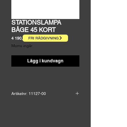
STATIONSLAMPA
BÅGE 45 KORT
Pris
4 190,00 kr
FRI RÅDGIVNING
Moms ingår
Lägg i kundvagn
Artikelnr: 11127-00
Höjd: 30,0 cm
Bredd: 35,0 cm
Ut vägg: 58,0 cm