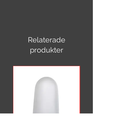
Klotlampa 300 mm med pendel
300 mm (Globlampa)
Total längd: 600 mm
Diameter: 300 mm
Relaterade
Kalottglob: Glasglob vit opal 300 mm
Pendel: 300 mm i krom
produkter
Sockel: E27 metall
CE-märkt, IP 20, 11 Watt