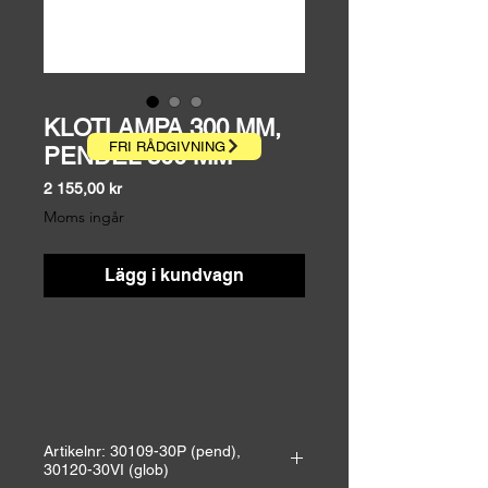
KLOTLAMPA 300 MM,
FRI RÅDGIVNING
PENDEL 300 MM
Pris
2 155,00 kr
Moms ingår
Lägg i kundvagn
Artikelnr: 30109-30P (pend),
30120-30VI (glob)