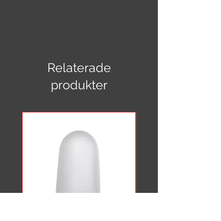
Klotlampa 500 mm med pendel
600 mm (Globlampa)
Total längd: 1100 mm
Diameter: 500 mm
Relaterade
Kalottglob: Glasglob vit opal 500 mm
Pendel: 600 mm i krom
produkter
Sockel: E27 metall
CE-märkt, IP 20, 11 Watt