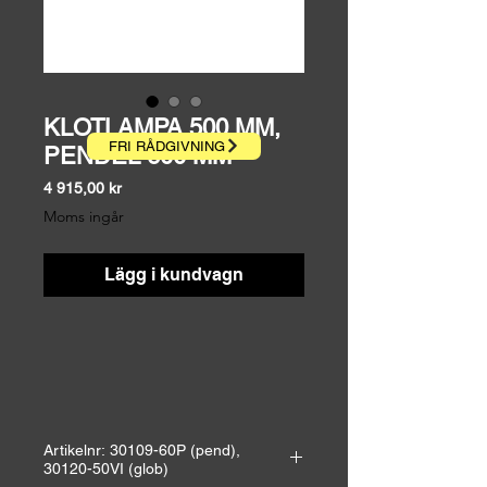
KLOTLAMPA 500 MM,
FRI RÅDGIVNING
PENDEL 600 MM
Pris
4 915,00 kr
Moms ingår
Lägg i kundvagn
Artikelnr: 30109-60P (pend),
30120-50VI (glob)