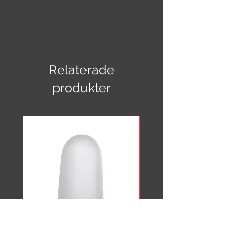
Klotlampa 450 mm med pendel
100 mm (Globlampa)
Total längd: 550 mm
Diameter: 450 mm
Relaterade
Kalottglob: Glasglob vit opal 450 mm
Pendel: 100 mm i krom
produkter
Sockel: E27 metall
CE-märkt, IP 20, 11 Watt