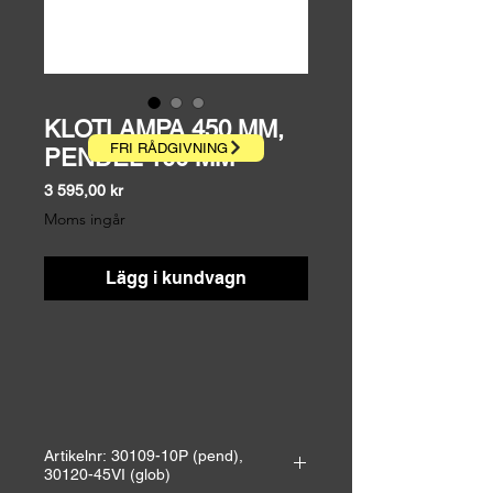
KLOTLAMPA 450 MM,
FRI RÅDGIVNING
PENDEL 100 MM
Pris
3 595,00 kr
Moms ingår
Lägg i kundvagn
Artikelnr: 30109-10P (pend),
30120-45VI (glob)