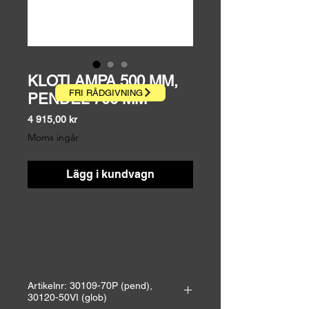
KLOTLAMPA 500 MM,
FRI RÅDGIVNING
PENDEL 700 MM
Pris
4 915,00 kr
Moms ingår
Lägg i kundvagn
Artikelnr: 30109-70P (pend),
30120-50VI (glob)