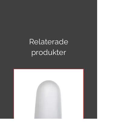
Klotlampa 500 mm med pendel
700 mm (Globlampa)
Total längd: 1200 mm
Diameter: 500 mm
Relaterade
Kalottglob: Glasglob vit opal 500 mm
Pendel: 700 mm i krom
produkter
Sockel: E27 metall
CE-märkt, IP 20, 11 Watt